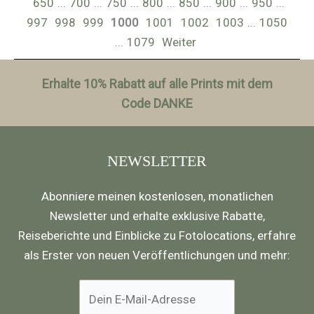
650
...
700
...
750
...
800
...
850
...
900
...
950
...
997
998
999
1000
1001
1002
1003
...
1050
...
1079
Weiter
Erhalte 10% Rabatt auf alle Prints mit dem
Code DANKE
NEWSLETTER
Abonniere meinen kostenlosen, monatlichen
Newsletter und erhalte exklusive Rabatte,
Reiseberichte und Einblicke zu Fotolocations, erfahre
als Erster von neuen Veröffentlichungen und mehr: