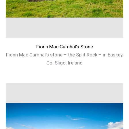
Fionn Mac Cumhal’s Stone
Fionn Mac Cumhal’s stone – the Split Rock – in Easkey,
Co. Sligo, Ireland