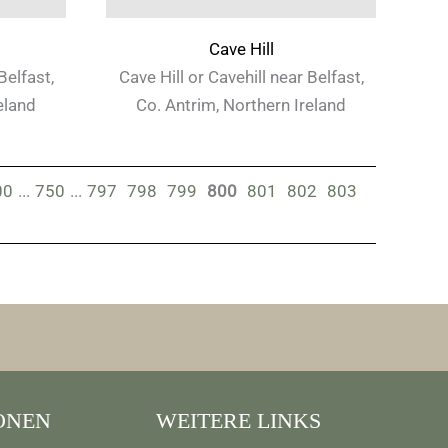
Cave Hill
Belfast,
Cave Hill or Cavehill near Belfast,
eland
Co. Antrim, Northern Ireland
00
...
750
...
797
798
799
800
801
802
803
ONEN
WEITERE LINKS