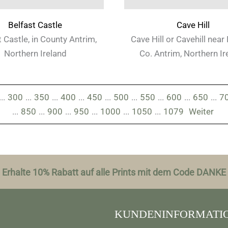
Belfast Castle
Cave Hill
 Castle, in County Antrim,
Cave Hill or Cavehill near 
Northern Ireland
Co. Antrim, Northern Ir
...
300
...
350
...
400
...
450
...
500
...
550
...
600
...
650
...
7
...
850
...
900
...
950
...
1000
...
1050
...
1079
Weiter
Erhalte 10% Rabatt auf alle Prints mit dem Code DANKE
KUNDENINFORMATI