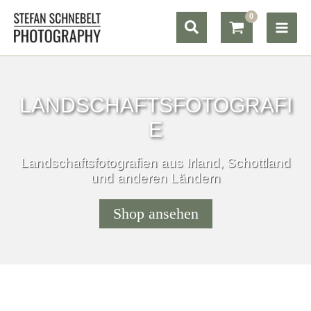
Zum
Suchen
Inhalt
springen
LANDSCHAFTSFOTOGRAFI
E
Landschaftsfotografien aus Irland, Schottland
und anderen Ländern
Shop ansehen