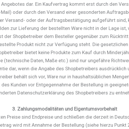
 Angebotes dar. Ein Kaufvertrag kommt erst durch den Vers
E-Mail) oder durch den Versand einer gesonderten Auftragsb
n der Versand- oder der Auftragsbestätigung aufgeführt sind
den zur Lieferung der bestellten Ware nicht in der Lage ist, 
 ist der Shopbetreiber dem Besteller gegenüber zum Rücktritt 
estellte Produkt nicht zur Verfügung steht. Die gesetzlichen
opbetreiber bietet keine Produkte zum Kauf durch Minderjähr
 (technische Daten, Maße etc.) sind nur ungefähre Richtwert
ie dar, wenn die Angabe des Shopbetreibers ausdrücklich un
reiber behält sich vor, Ware nur in haushaltsüblichen Menge
tät des Kunden vor Entgegennahme der Bestellung in geeignete
nderten Datenschutzerklärung des Shopbetreibers zu entne
3. Zahlungsmodalitäten und Eigentumsvorbehalt
n Preise sind Endpreise und schließen die derzeit in Deutsc
trag wird mit Annahme der Bestellung (siehe hierzu Punkt 2 