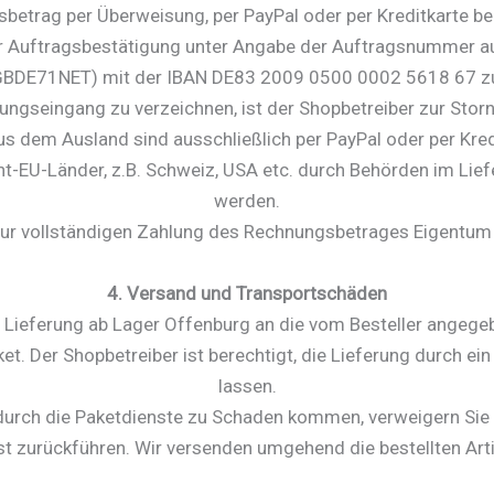
betrag per Überweisung, per PayPal oder per Kreditkarte b
er Auftragsbestätigung unter Angabe der Auftragsnummer au
BDE71NET) mit der IBAN DE83 2009 0500 0002 5618 67 zu ü
ungseingang zu verzeichnen, ist der Shopbetreiber zur Storn
s dem Ausland sind ausschließlich per PayPal oder per Kred
icht-EU-Länder, z.B. Schweiz, USA etc. durch Behörden im Lie
werden.
 zur vollständigen Zahlung des Rechnungsbetrages Eigentum
4. Versand und Transportschäden
ie Lieferung ab Lager Offenburg an die vom Besteller angeg
ket. Der Shopbetreiber ist berechtigt, die Lieferung durch 
lassen.
 durch die Paketdienste zu Schaden kommen, verweigern Sie 
t zurückführen. Wir versenden umgehend die bestellten Arti