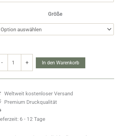
Größe
altimore
-
+
In den Warenkorb
eacon
onnenuntergang
enge
Weltweit kostenloser Versand
Premium Druckqualität
ieferzeit:
6 - 12 Tage