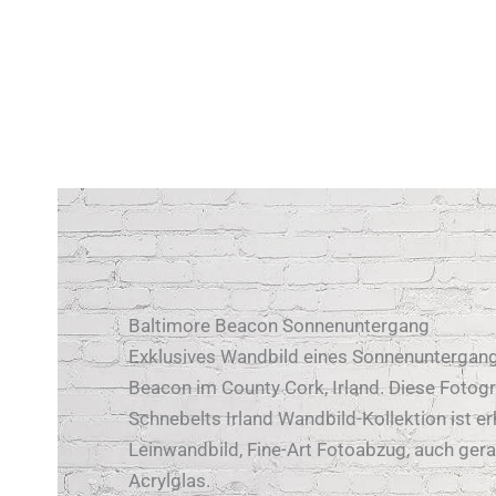
Baltimore Beacon Sonnenuntergang
Exklusives Wandbild eines Sonnenuntergan
Beacon im County Cork, Irland. Diese Fotogr
Schnebelts Irland Wandbild-Kollektion ist erh
Leinwandbild, Fine-Art Fotoabzug, auch ger
Acrylglas.