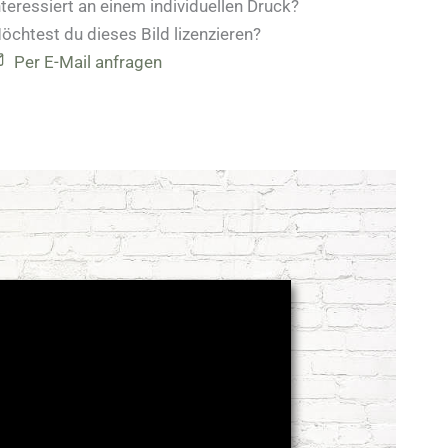
nteressiert an einem individuellen Druck?
öchtest du dieses Bild lizenzieren?
Per E-Mail anfragen