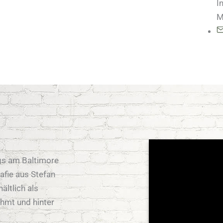
I
M
gs am Baltimore
afie aus Stefan
ältlich als
ahmt und hinter