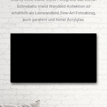
Schnebelts Irland Wandbild-Kollektion ist
erhältlich als Leinwandbild, Fine-Art Fotoabzug,
auch gerahmt und hinter Acrylglas.