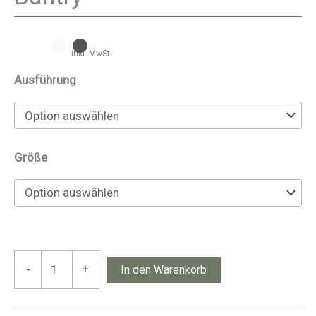
inkl. MwSt.
Ausführung
Größe
Bantry
-
+
In den Warenkorb
Menge