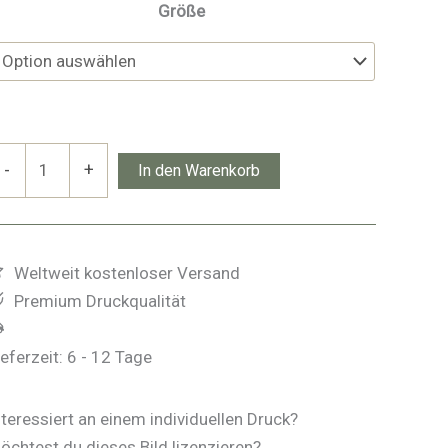
Größe
uckelwal
-
+
In den Warenkorb
enge
Weltweit kostenloser Versand
Premium Druckqualität
ieferzeit:
6 - 12 Tage
nteressiert an einem individuellen Druck?
öchtest du dieses Bild lizenzieren?