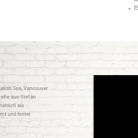
Salish Sea, Vancouver
rafie aus Stefan
ältlich als
mt und hinter