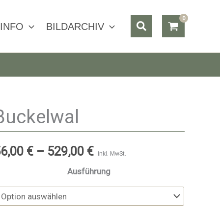
Suchen
INFO
BILDARCHIV
Buckelwal
56,00
€
–
529,00
€
inkl. MwSt.
Ausführung