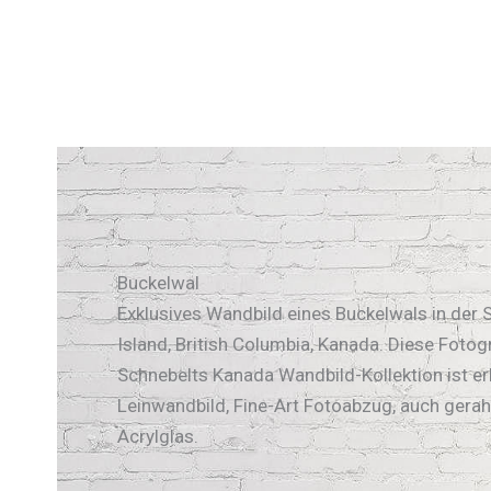
Buckelwal
Exklusives Wandbild eines Buckelwals in der 
Island, British Columbia, Kanada. Diese Fotog
Schnebelts Kanada Wandbild-Kollektion ist erh
Leinwandbild, Fine-Art Fotoabzug, auch gerah
Acrylglas.