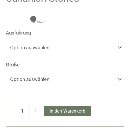
inkl. MwSt.
Ausführung
Größe
Callanish
-
+
In den Warenkorb
Stones
Menge