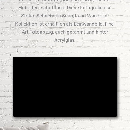
Hebriden, Schottland. Diese Fotografie aus
Stefan Schnebelts Schottland Wandbild-
Kollektion ist erhältlich als Leinwandbild, Fine-
Art Fotoabzug, auch gerahmt und hinter
Acrylglas.