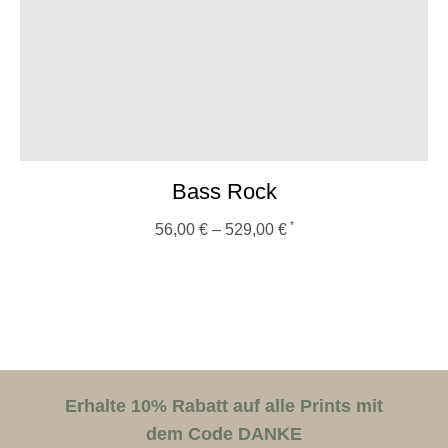
Bass Rock
56,00
€
–
529,00
€
Erhalte 10% Rabatt auf alle Prints mit
dem Code DANKE