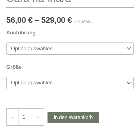
56,00
€
–
529,00
€
inkl. MwSt.
Ausführung
Größe
Cara
-
+
In den Warenkorb
na
Mara
Menge