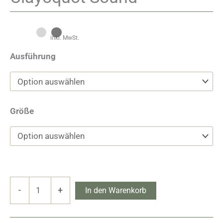
inkl. MwSt.
Ausführung
Größe
Clayoquot
-
+
In den Warenkorb
Sound
Menge