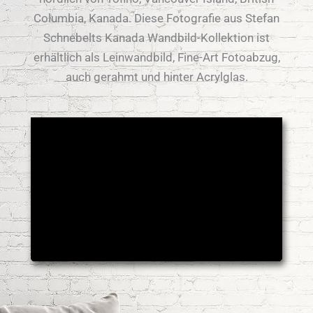
Columbia, Kanada. Diese Fotografie aus Stefan
Schnebelts Kanada Wandbild-Kollektion ist
erhältlich als Leinwandbild, Fine-Art Fotoabzug,
auch gerahmt und hinter Acrylglas.