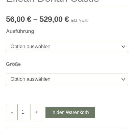
56,00
€
–
529,00
€
inkl. MwSt.
Ausführung
Größe
Eilean
-
+
In den Warenkorb
Donan
Castle
Menge