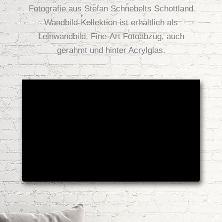
Fotografie aus Stefan Schnebelts Schottland
Wandbild-Kollektion ist erhältlich als
Leinwandbild, Fine-Art Fotoabzug, auch
gerahmt und hinter Acrylglas.