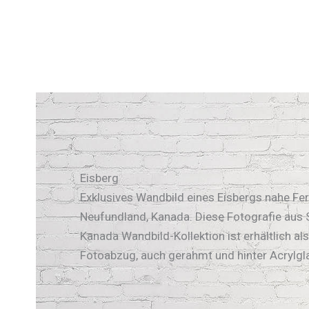
Eisberg
Exklusives Wandbild eines Eisbergs nahe Ferr
Neufundland, Kanada. Diese Fotografie aus 
Kanada Wandbild-Kollektion ist erhältlich al
Fotoabzug, auch gerahmt und hinter Acrylgl