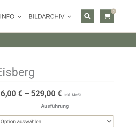
Suchen
INFO
BILDARCHIV
Eisberg
56,00
€
–
529,00
€
inkl. MwSt.
Ausführung