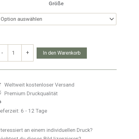
Größe
isberg
-
+
In den Warenkorb
enge
Weltweit kostenloser Versand
Premium Druckqualität
ieferzeit:
6 - 12 Tage
nteressiert an einem individuellen Druck?
öchtest du dieses Bild lizenzieren?