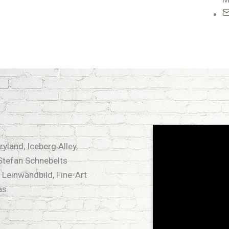
yland, Iceberg Alley,
Stefan Schnebelts
s Leinwandbild, Fine-Art
as.