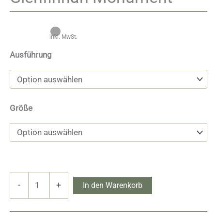
inkl. MwSt.
Ausführung
Größe
Glenfinnan
-
+
In den Warenkorb
Monument
Menge