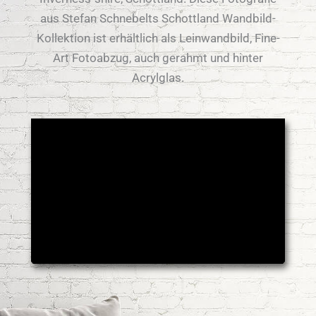
aus Stefan Schnebelts Schottland Wandbild-
Kollektion ist erhältlich als Leinwandbild, Fine-
Art Fotoabzug, auch gerahmt und hinter
Acrylglas.