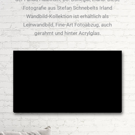
Fotografie aus Stefan Schnebelts Irland
Wandbild-Kollektion ist erhältlich als
Leinwandbild, Fine-Art Fotoabzug, auch
gerahmt und hinter Acrylglas.