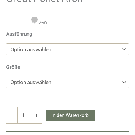
inkl. MwSt.
Ausführung
Größe
Great
-
+
In den Warenkorb
Pollet
Arch