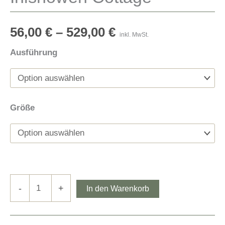
56,00
€
–
529,00
€
inkl. MwSt.
Ausführung
Größe
Inishowen
-
+
In den Warenkorb
Cottage
Menge