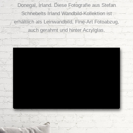
Donegal, Irland. Diese Fotografie aus Stefan
Schnebelts Irland Wandbild-Kollektion ist
erhältlich als Leinwandbild, Fine-Art Fotoabzug,
auch gerahmt und hinter Acrylglas.