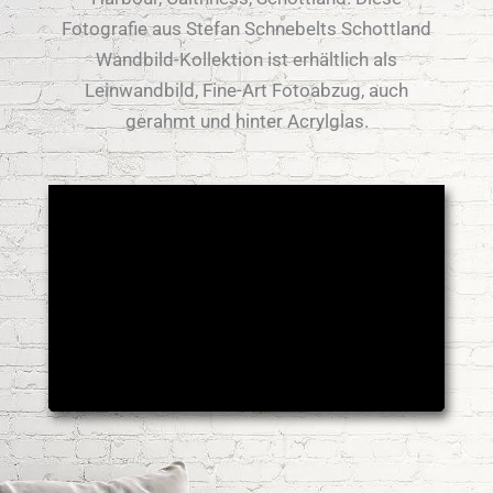
Fotografie aus Stefan Schnebelts Schottland
Wandbild-Kollektion ist erhältlich als
Leinwandbild, Fine-Art Fotoabzug, auch
gerahmt und hinter Acrylglas.