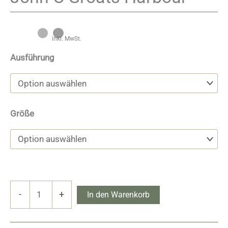
inkl. MwSt.
Ausführung
Größe
John
-
+
In den Warenkorb
O'Groats
Harbour