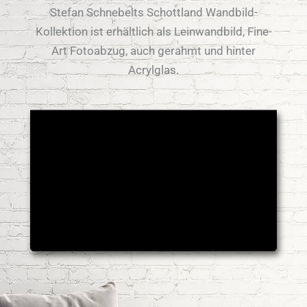
Stefan Schnebelts Schottland Wandbild-
Kollektion ist erhältlich als Leinwandbild, Fine-
Art Fotoabzug, auch gerahmt und hinter
Acrylglas.