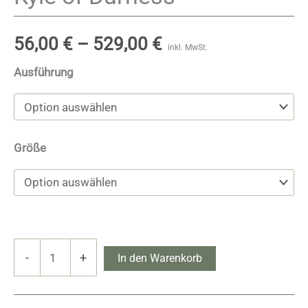
56,00
€
–
529,00
€
inkl. MwSt.
Ausführung
Größe
Kyle
-
+
In den Warenkorb
of
Durness
Menge