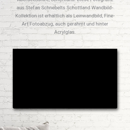
aus Stefan Schnebelts Schottland Wandbild-
Kollektion ist erhältlich als Leinwandbild, Fine-
Art Fotoabzug, auch gerahmt und hinter
Acrylglas.