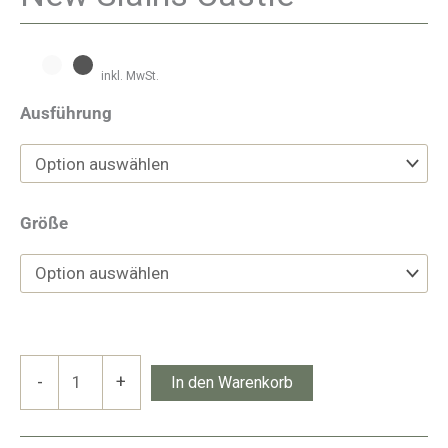
inkl. MwSt.
Ausführung
Größe
New
-
+
In den Warenkorb
Slains
Castle