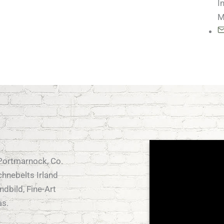
I
M
Portmarnock, Co.
chnebelts Irland
ndbild, Fine-Art
as.