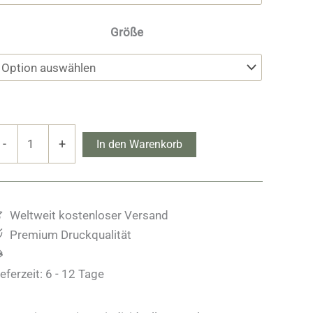
Größe
ortmarnock
-
+
In den Warenkorb
elvet
trand
enge
Weltweit kostenloser Versand
Premium Druckqualität
ieferzeit:
6 - 12 Tage