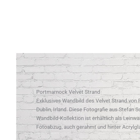
Portmarnock Velvet Strand
Exklusives Wandbild des Velvet Strand von 
Dublin, Irland. Diese Fotografie aus Stefan S
Wandbild-Kollektion ist erhältlich als Leinwa
Fotoabzug, auch gerahmt und hinter Acrylgl