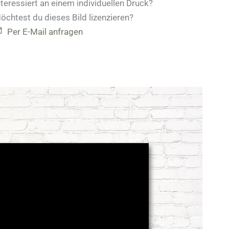
nteressiert an einem individuellen Druck?
öchtest du dieses Bild lizenzieren?
Per E-Mail anfragen