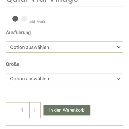
inkl. MwSt.
Ausführung
Größe
Quidi
-
+
In den Warenkorb
Vidi
Village