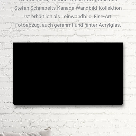
Stefan Schnebelts Kanada Wandbild-Kollektion
ist erhältlich als Leinwandbild, Fine-Art
Fotoabzug, auch gerahmt und hinter Acrylglas.