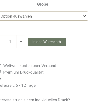
Größe
ing
-
+
In den Warenkorb
f
rodgar
enge
Weltweit kostenloser Versand
Premium Druckqualität
ieferzeit:
6 - 12 Tage
nteressiert an einem individuellen Druck?