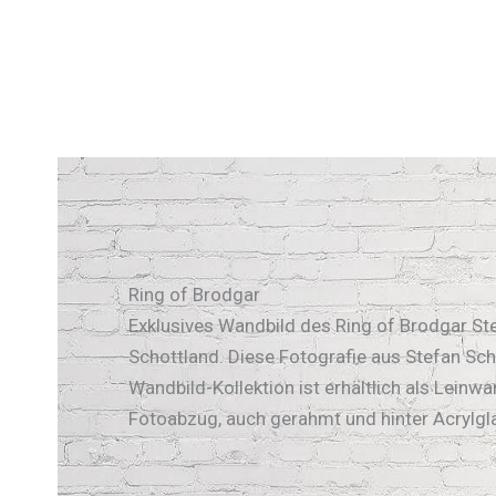
Ring of Brodgar
Exklusives Wandbild des Ring of Brodgar Stei
Schottland. Diese Fotografie aus Stefan Sc
Wandbild-Kollektion ist erhältlich als Leinwa
Fotoabzug, auch gerahmt und hinter Acrylgl