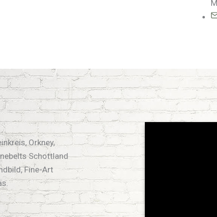
M
nkreis, Orkney,
hnebelts Schottland
ndbild, Fine-Art
as.