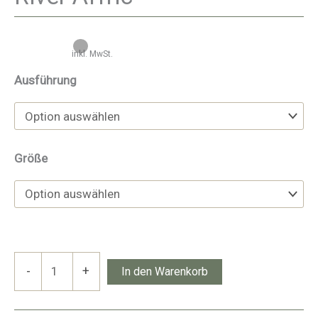
inkl. MwSt.
Ausführung
Größe
River
-
+
In den Warenkorb
Affric
Menge