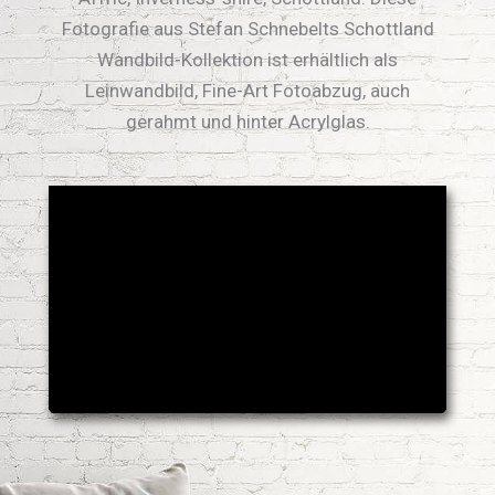
Fotografie aus Stefan Schnebelts Schottland
Wandbild-Kollektion ist erhältlich als
Leinwandbild, Fine-Art Fotoabzug, auch
gerahmt und hinter Acrylglas.