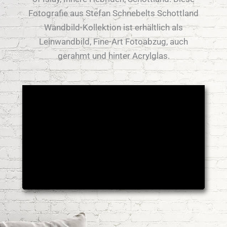
Fotografie aus Stefan Schnebelts Schottland
Wandbild-Kollektion ist erhältlich als
Leinwandbild, Fine-Art Fotoabzug, auch
gerahmt und hinter Acrylglas.