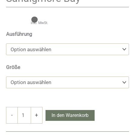
inkl. MwSt.
Ausführung
Größe
Sanaigmore
-
+
In den Warenkorb
Bay
Menge