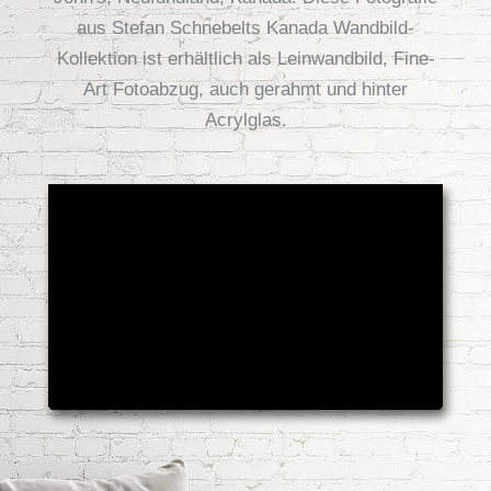
aus Stefan Schnebelts Kanada Wandbild-
Kollektion ist erhältlich als Leinwandbild, Fine-
Art Fotoabzug, auch gerahmt und hinter
Acrylglas.