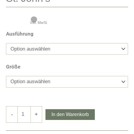
inkl. MwSt.
Ausführung
Größe
St.
-
+
In den Warenkorb
John's
Menge