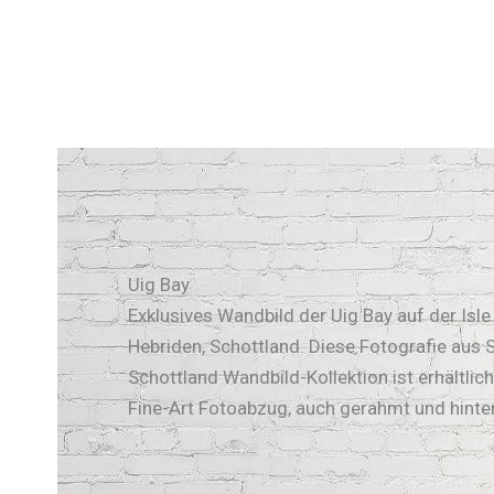
Uig Bay
Exklusives Wandbild der Uig Bay auf der Isle
Hebriden, Schottland. Diese Fotografie aus 
Schottland Wandbild-Kollektion ist erhältlich
Fine-Art Fotoabzug, auch gerahmt und hinter