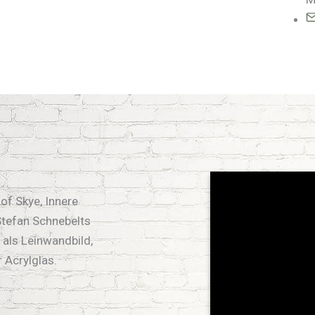
 of Skye, Innere
Stefan Schnebelts
 als Leinwandbild,
 Acrylglas.