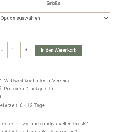
Größe
ig
-
+
In den Warenkorb
ay
enge
Weltweit kostenloser Versand
Premium Druckqualität
ieferzeit:
6 - 12 Tage
nteressiert an einem individuellen Druck?
öchtest du dieses Bild lizenzieren?