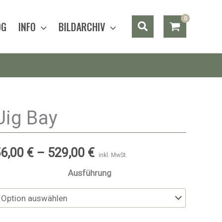
Suchen
OG
INFO
BILDARCHIV
Uig Bay
56,00
€
–
529,00
€
inkl. MwSt.
Ausführung