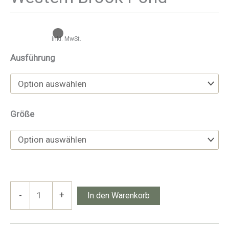
inkl. MwSt.
Ausführung
Größe
Western
-
+
In den Warenkorb
Brook
Pond