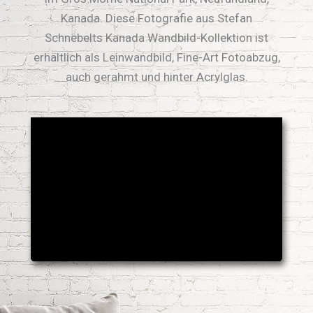
Kanada. Diese Fotografie aus Stefan
Schnebelts Kanada Wandbild-Kollektion ist
erhältlich als Leinwandbild, Fine-Art Fotoabzug,
auch gerahmt und hinter Acrylglas.