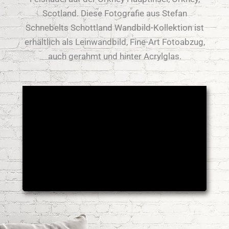
Scotland. Diese Fotografie aus Stefan
Schnebelts Schottland Wandbild-Kollektion ist
erhältlich als Leinwandbild, Fine-Art Fotoabzug,
auch gerahmt und hinter Acrylglas.