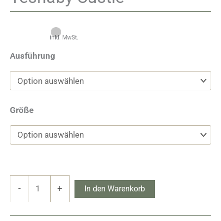
inkl. MwSt.
Ausführung
Größe
Yesnaby
-
+
In den Warenkorb
Castle
Menge