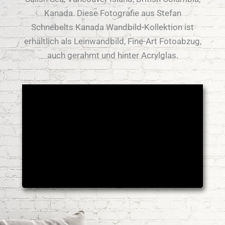
Kanada. Diese Fotografie aus Stefan
Schnebelts Kanada Wandbild-Kollektion ist
erhältlich als Leinwandbild, Fine-Art Fotoabzug,
auch gerahmt und hinter Acrylglas.