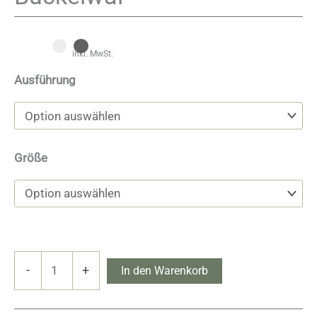
inkl. MwSt.
Ausführung
Größe
Buckelwal
-
+
In den Warenkorb
Menge