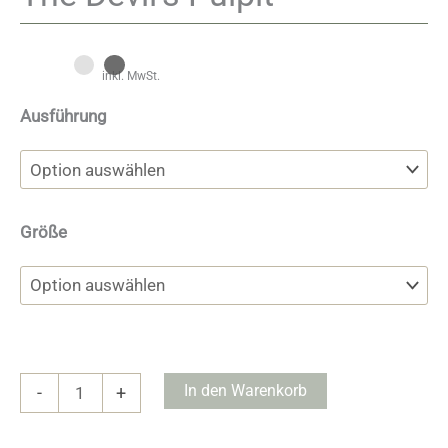
inkl. MwSt.
Ausführung
Größe
The
In den Warenkorb
-
+
Devil's
Pulpit