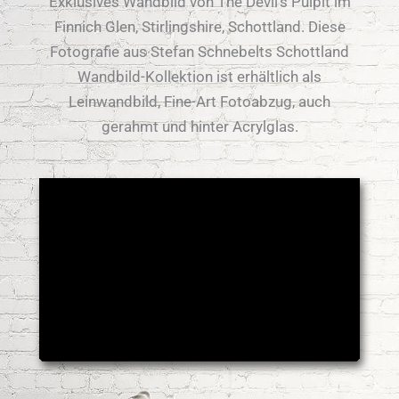
Exklusives Wandbild von The Devil's Pulpit im
Finnich Glen, Stirlingshire, Schottland. Diese
Fotografie aus Stefan Schnebelts Schottland
Wandbild-Kollektion ist erhältlich als
Leinwandbild, Fine-Art Fotoabzug, auch
gerahmt und hinter Acrylglas.