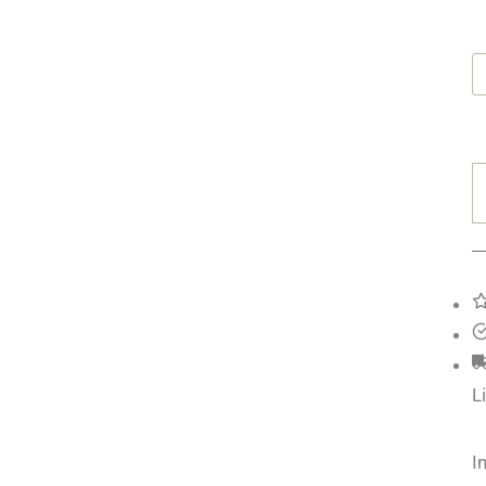
D
H
M
L
I