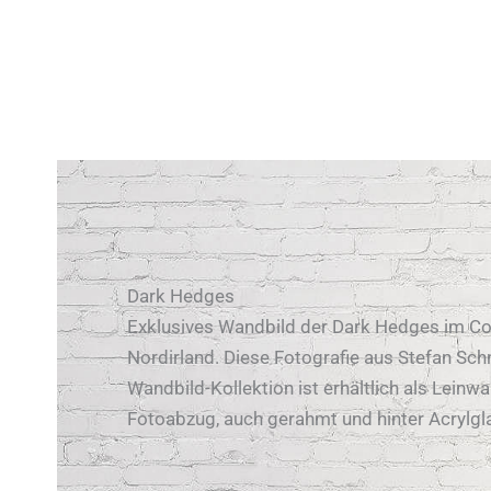
Dark Hedges
Exklusives Wandbild der Dark Hedges im Co
Nordirland. Diese Fotografie aus Stefan Sch
Wandbild-Kollektion ist erhältlich als Leinwa
Fotoabzug, auch gerahmt und hinter Acrylgl