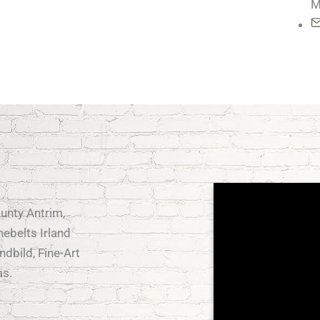
M
unty Antrim,
nebelts Irland
ndbild, Fine-Art
as.