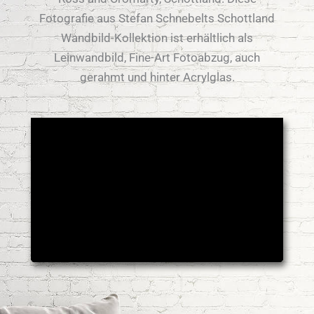
Fotografie aus Stefan Schnebelts Schottland
Wandbild-Kollektion ist erhältlich als
Leinwandbild, Fine-Art Fotoabzug, auch
gerahmt und hinter Acrylglas.