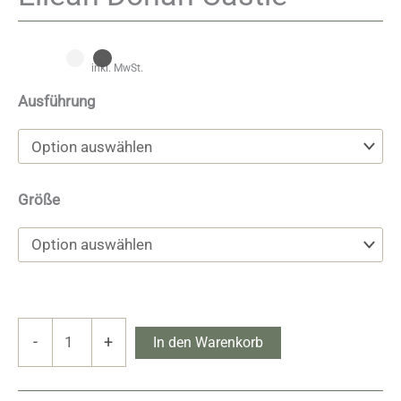
inkl. MwSt.
Ausführung
Größe
Eilean
-
+
In den Warenkorb
Donan
Castle