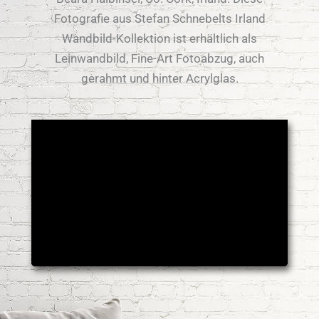
Fotografie aus Stefan Schnebelts Irland
Wandbild-Kollektion ist erhältlich als
Leinwandbild, Fine-Art Fotoabzug, auch
gerahmt und hinter Acrylglas.