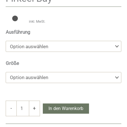
inkl. MwSt.
Ausführung
Größe
Firkeel
-
+
In den Warenkorb
Bay
Menge