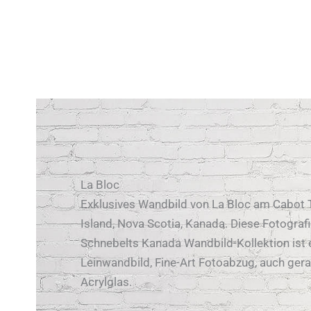
La Bloc
Exklusives Wandbild von La Bloc am Cabot T
Island, Nova Scotia, Kanada. Diese Fotograf
Schnebelts Kanada Wandbild-Kollektion ist e
Leinwandbild, Fine-Art Fotoabzug, auch ger
Acrylglas.