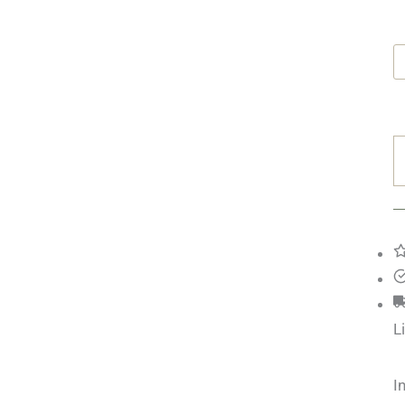
L
B
M
L
I