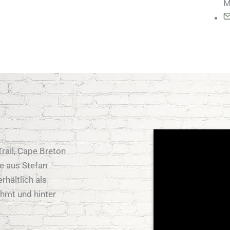
M
rail, Cape Breton
ie aus Stefan
rhältlich als
ahmt und hinter