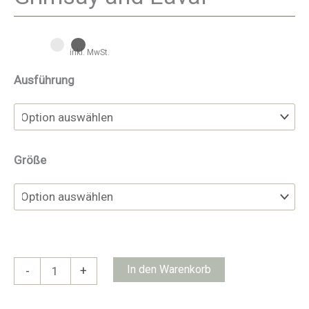
inkl. MwSt.
Ausführung
Größe
Grimsay
In den Warenkorb
-
+
and
Eaval