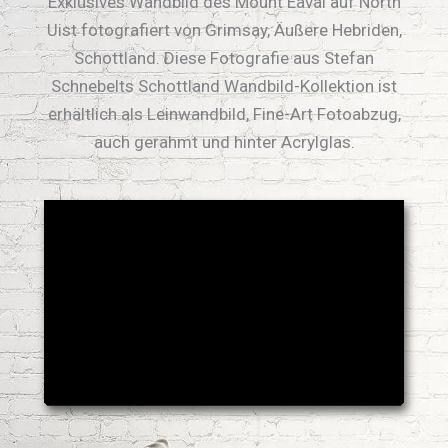
Exklusives Wandbild des Mount Eaval auf North
Uist fotografiert von Grimsay, Äußere Hebriden,
Schottland. Diese Fotografie aus Stefan
Schnebelts Schottland Wandbild-Kollektion ist
erhältlich als Leinwandbild, Fine-Art Fotoabzug,
auch gerahmt und hinter Acrylglas.