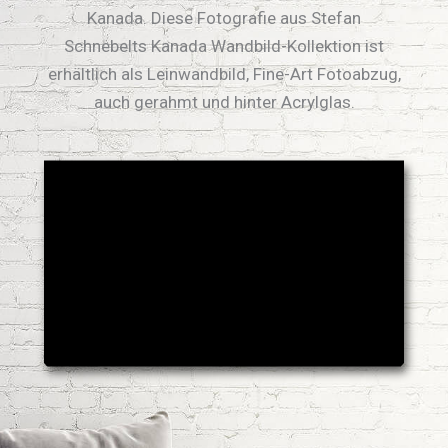
Kanada. Diese Fotografie aus Stefan
Schnebelts Kanada Wandbild-Kollektion ist
erhältlich als Leinwandbild, Fine-Art Fotoabzug,
auch gerahmt und hinter Acrylglas.