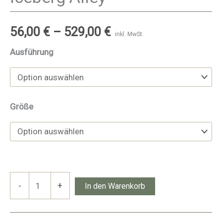
56,00
€
–
529,00
€
inkl. MwSt.
Ausführung
Größe
Iceberg
-
+
In den Warenkorb
Alley
Menge