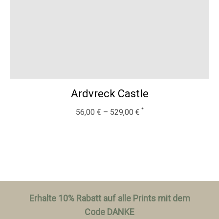
Ardvreck Castle
56,00
€
–
529,00
€
Erhalte 10% Rabatt auf alle Prints mit dem
Code DANKE