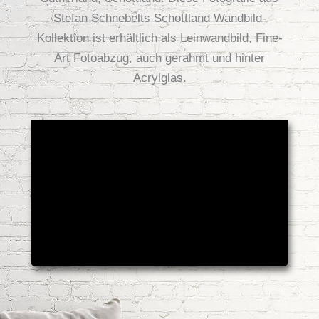
Stefan Schnebelts Schottland Wandbild-
Kollektion ist erhältlich als Leinwandbild, Fine-
Art Fotoabzug, auch gerahmt und hinter
Acrylglas.