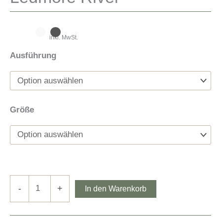
inkl. MwSt.
Ausführung
Größe
Ledmore
-
+
In den Warenkorb
River
Menge