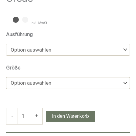
inkl. MwSt.
Ausführung
Größe
Orcas
-
+
In den Warenkorb
Menge