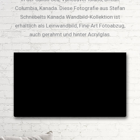
Columbia, Kanada. Diese Fotografie aus Stefan
Schnebelts Kanada Wandbild-Kollektion ist
erhältlich als Leinwandbild, Fine-Art Fotoabzug,
auch gerahmt und hinter Acrylglas.