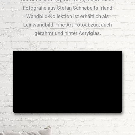
Fotografie aus Stefan Schnebelts Irland
Wandbild-Kollektion ist erhältlich als
Leinwandbild, Fine-Art Fotoabzug, auch
gerahmt und hinter Acrylglas.