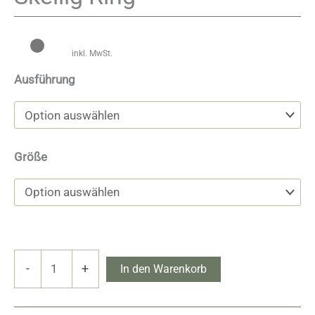
inkl. MwSt.
Ausführung
Größe
Skellig
-
+
In den Warenkorb
Ring
Menge