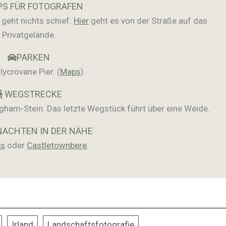
PS FÜR FOTOGRAFEN
geht nichts schief.
Hier
geht es von der Straße auf das
Privatgelände.
PARKEN
lycrovane Pier. (
Maps
)
WEGSTRECKE
ham-Stein. Das letzte Wegstück führt über eine Weide.
ACHTEN IN DER NÄHE
es
oder
Castletownbere
.
Irland
Landschaftsfotografie