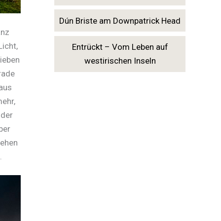
Dún Briste am Downpatrick Head
anz
icht,
Entrückt – Vom Leben auf
rieben
westirischen Inseln
rade
 aus
ehr,
 der
ber
sehen
.