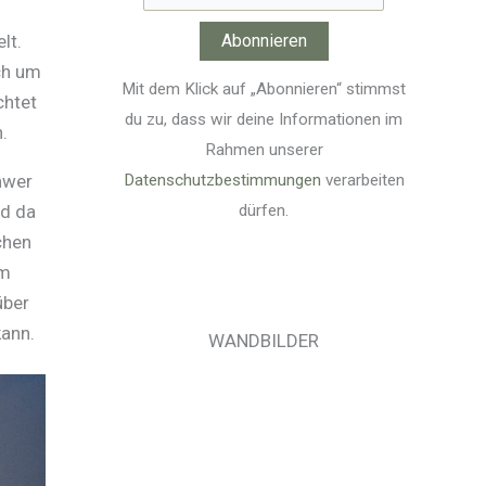
lt.
ch um
Mit dem Klick auf „Abonnieren“ stimmst
chtet
du zu, dass wir deine Informationen im
.
Rahmen unserer
Datenschutzbestimmungen
verarbeiten
hwer
dürfen.
nd da
chen
im
über
kann.
WANDBILDER