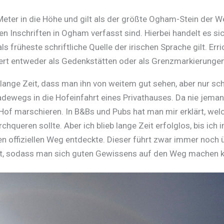
ter in die Höhe und gilt als der größte Ogham-Stein der We
n Inschriften in Ogham verfasst sind. Hierbei handelt es si
s früheste schriftliche Quelle der irischen Sprache gilt. Erri
ert entweder als Gedenkstätten oder als Grenzmarkierungen
lange Zeit, dass man ihn von weitem gut sehen, aber nur sc
eradewegs in die Hofeinfahrt eines Privathauses. Da nie jema
n Hof marschieren. In B&Bs und Pubs hat man mir erklärt, wel
hqueren sollte. Aber ich blieb lange Zeit erfolglos, bis ich 
offiziellen Weg entdeckte. Dieser führt zwar immer noch 
dert, sodass man sich guten Gewissens auf den Weg machen 