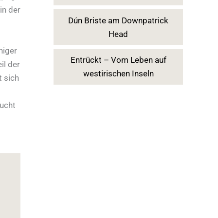
in der
Dún Briste am Downpatrick
Head
niger
Entrückt – Vom Leben auf
il der
westirischen Inseln
t sich
ucht