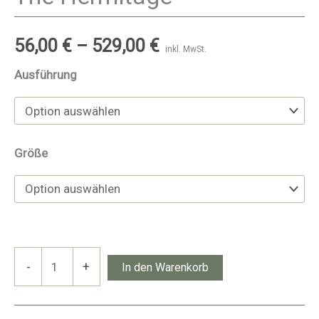
56,00
€
–
529,00
€
inkl. MwSt.
Ausführung
Größe
The
-
+
In den Warenkorb
Hermitage
Menge