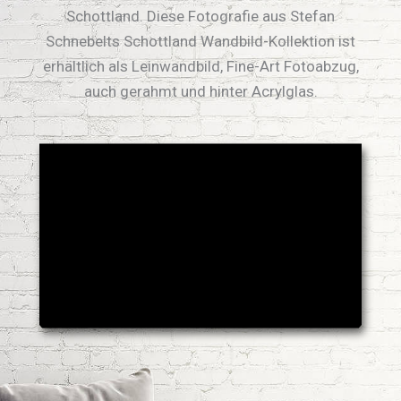
Schottland. Diese Fotografie aus Stefan
Schnebelts Schottland Wandbild-Kollektion ist
erhältlich als Leinwandbild, Fine-Art Fotoabzug,
auch gerahmt und hinter Acrylglas.