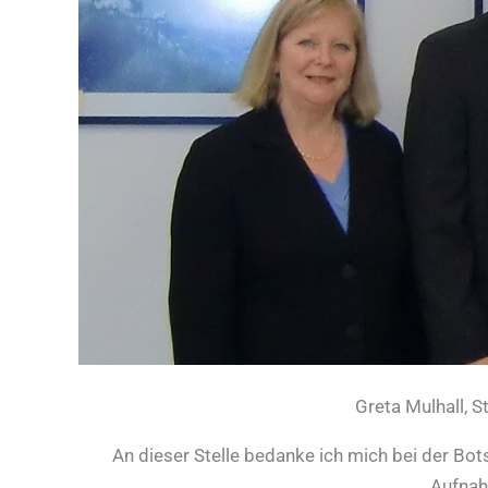
Greta Mulhall, S
An dieser Stelle bedanke ich mich bei der Botsc
Aufnah