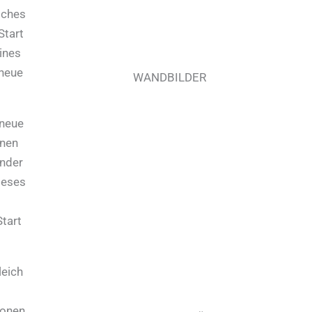
lches
Start
ines
„neue
WANDBILDER
 neue
inen
ender
ieses
Start
leich
ionen