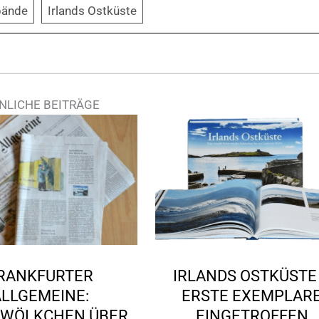
bände
Irlands Ostküste
NLICHE BEITRÄGE
RANKFURTER
IRLANDS OSTKÜSTE
ALLGEMEINE:
ERSTE EXEMPLAR
WÖLKCHEN ÜBER I
EINGETROFFEN