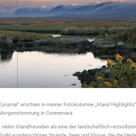
 journal“ erschien in meiner Fotokolumne „Irland Highlights“
 Morgenstimmung in Connemara:
ielen Irlandfreunden als eine der landschaftlich reizvollste
zahl wunderschöner Strände, Seen und Flüsse, die die Heid